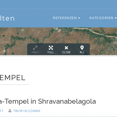
lten
REFERENZEN
KATEGORIEN
HALF
FULL
CLOSE
ALL
EMPEL
-Tempel in Shravanabelagola
17
TIBOR HLOZANEK