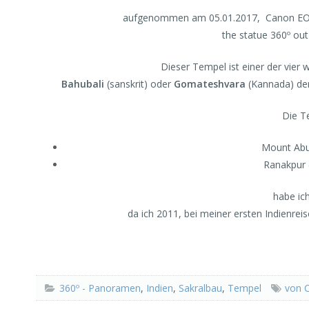
aufgenommen am 05.01.2017, Canon EOS 
the statue 360º out
Dieser Tempel ist einer der vier 
Bahubali
(sanskrit) oder
Gomateshvara
(Kannada) dem
Die T
Mount Abu 
Ranakpur 
habe ich
da ich 2011, bei meiner ersten Indienrei
360º - Panoramen
,
Indien
,
Sakralbau
,
Tempel
von 