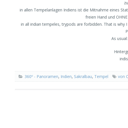
zu
in allen Tempelanlagen Indiens ist die Mitnahme eines St
freien Hand und OHNE H
in all indian tempeles, trypods are forbidden. That is why
P
As usual
Hinterg
indi
360º - Panoramen
,
Indien
,
Sakralbau
,
Tempel
von 