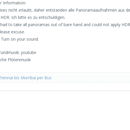
r Information:
atives nicht erlaubt, daher entstanden alle Panoramaaufnahmen aus d
DR. Ich bitte es zu entschuldigen.
 I had to take all panoramas out of bare hand and could not apply HDR
lease excuse.
: Turn on your sound.
rundmusik: youtube
sche Flötenmusik
Chennai bis Mumbai per Bus