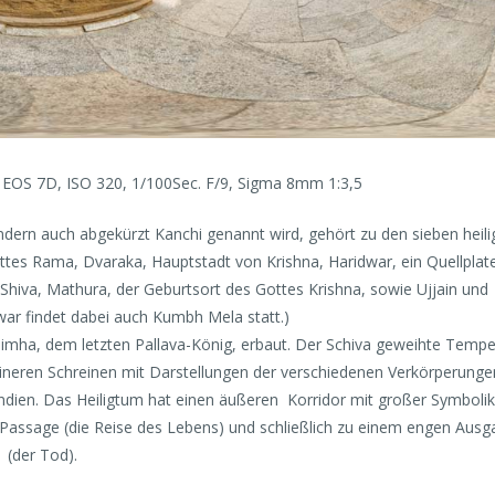
OS 7D, ISO 320, 1/100Sec. F/9, Sigma 8mm 1:3,5
dern auch abgekürzt Kanchi genannt wird, gehört zu den sieben heili
ttes Rama, Dvaraka, Hauptstadt von Krishna, Haridwar, ein Quellplat
iva, Mathura, der Geburtsort des Gottes Krishna, sowie Ujjain und
dwar findet dabei auch Kumbh Mela statt.)
imha, dem letzten Pallava-König, erbaut. Der Schiva geweihte Tempel
leineren Schreinen mit Darstellungen der verschiedenen Verkörperunge
indien. Das Heiligtum hat einen äußeren Korridor mit großer Symbolik
n Passage (die Reise des Lebens) und schließlich zu einem engen Ausg
(der Tod).