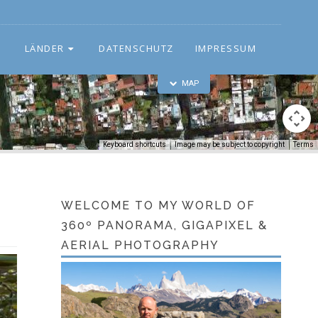
LÄNDER
DATENSCHUTZ
IMPRESSUM
MAP
Keyboard shortcuts
Image may be subject to copyright
Terms
WELCOME TO MY WORLD OF
360º PANORAMA, GIGAPIXEL &
AERIAL PHOTOGRAPHY