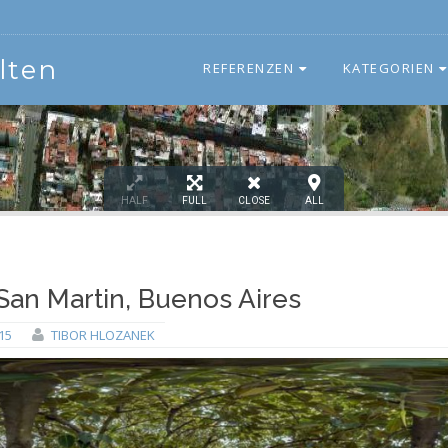
lten
REFERENZEN
KATEGORIEN
HALF
FULL
CLOSE
ALL
an Martin, Buenos Aires
15
TIBOR HLOZANEK