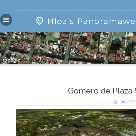
Skip
GEOPRESS|360
to
content
Hlozis Panoramawe
Gomero de Plaza S
14/12/20