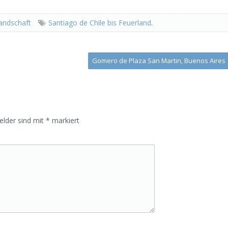
andschaft
Santiago de Chile bis Feuerland
.
Gomero de Plaza San Martin, Buenos Aires
Felder sind mit
*
markiert