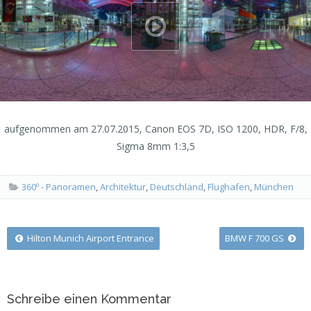
aufgenommen am 27.07.2015, Canon EOS 7D, ISO 1200, HDR, F/8,
Sigma 8mm 1:3,5
360º - Panoramen
,
Architektur
,
Deutschland
,
Flughafen
,
München
Post
Hilton Munich Airport Entrance
BMW F 700 GS
navigation
Schreibe einen Kommentar