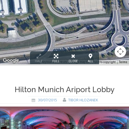
HALF
FULL
CLOSE
ALL
Keyboard shortcuts
Image may be subject to copyright
Terms
Hilton Munich Ariport Lobby
30/07/2015
TIBOR HLOZANEK