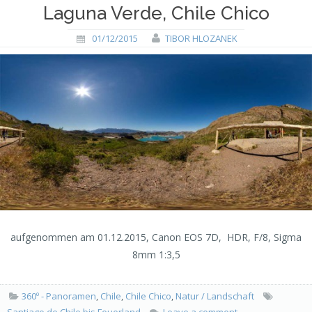
Laguna Verde, Chile Chico
01/12/2015
TIBOR HLOZANEK
aufgenommen am 01.12.2015, Canon EOS 7D, HDR, F/8, Sigma
8mm 1:3,5
360º - Panoramen
,
Chile
,
Chile Chico
,
Natur / Landschaft
Santiago de Chile bis Feuerland
Leave a comment