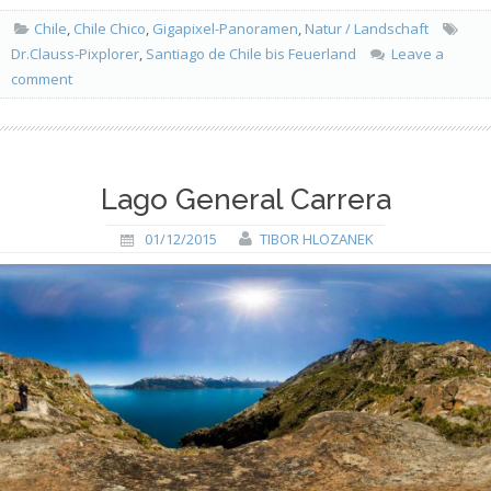
Chile
,
Chile Chico
,
Gigapixel-Panoramen
,
Natur / Landschaft
Dr.Clauss-Pixplorer
,
Santiago de Chile bis Feuerland
Leave a
comment
Lago General Carrera
01/12/2015
TIBOR HLOZANEK