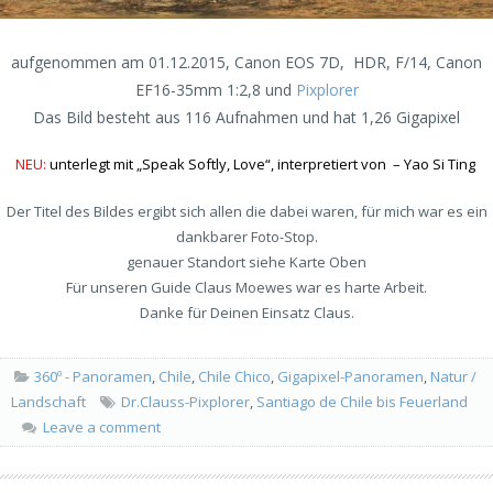
aufgenommen am 01.12.2015, Canon EOS 7D, HDR, F/14, Canon
EF16-35mm 1:2,8 und
Pixplorer
Das Bild besteht aus 116 Aufnahmen und hat 1,26 Gigapixel
NEU:
unterlegt mit „Speak Softly, Love“, interpretiert von – Yao Si Ting
Der Titel des Bildes ergibt sich allen die dabei waren, für mich war es ein
dankbarer Foto-Stop.
genauer Standort siehe Karte Oben
Für unseren Guide Claus Moewes war es harte Arbeit.
Danke für Deinen Einsatz Claus.
360º - Panoramen
,
Chile
,
Chile Chico
,
Gigapixel-Panoramen
,
Natur /
Landschaft
Dr.Clauss-Pixplorer
,
Santiago de Chile bis Feuerland
Leave a comment