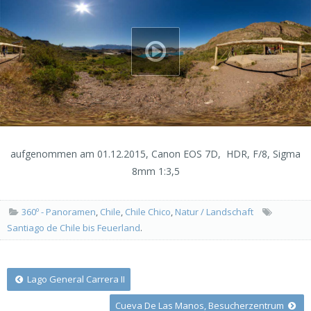
aufgenommen am 01.12.2015, Canon EOS 7D, HDR, F/8, Sigma
8mm 1:3,5
360º - Panoramen
,
Chile
,
Chile Chico
,
Natur / Landschaft
Santiago de Chile bis Feuerland
.
Post
Lago General Carrera II
Cueva De Las Manos, Besucherzentrum