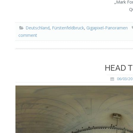
„Mark For
Q
Deutschland
,
Fürstenfeldbruck
,
Gigapixel-Panoramen
comment
HEAD T
06/03/20