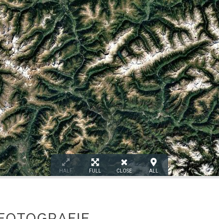
HALF
FULL
CLOSE
ALL
FOTOGRAFIE