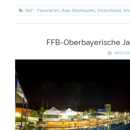
360º - Panoramen
,
Baar-Ebenhausen
,
Deutschland
,
Vir
FFB-Oberbayerische Ja
09/07/20