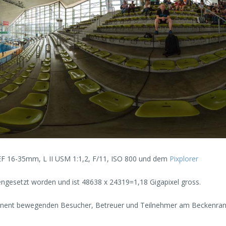
EF 16-35mm, L II USM 1:1,2, F/11, ISO 800 und dem
Pixplorer
ngesetzt worden und ist 48638 x 24319=1,18 Gigapixel gross.
manent bewegenden Besucher, Betreuer und Teilnehmer am Beckenran