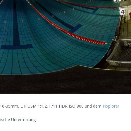
 16-35mm, L II USM 1:1,2, F/11,HDR ISO 800 und dem
Pixplorer
ische Untermalung: