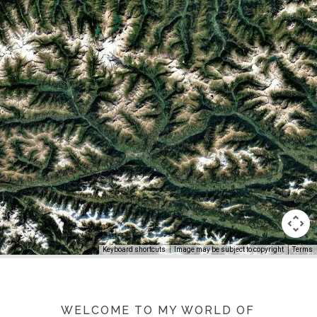
Keyboard shortcuts
Image may be subject to copyright
Terms
WELCOME TO MY WORLD OF