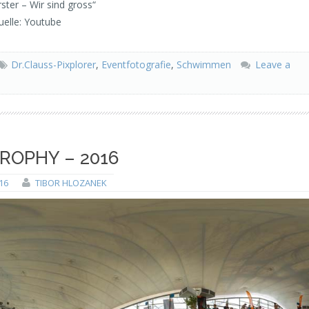
ster – Wir sind gross“
uelle: Youtube
Dr.Clauss-Pixplorer
,
Eventfotografie
,
Schwimmen
Leave a
ROPHY – 2016
16
TIBOR HLOZANEK