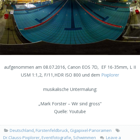
aufgenommen am 08.07.2016, Canon EOS 7D,
EF 16-35mm, L II
USM 1:1,2, F/11,HDR ISO 800 und dem
Pixplorer
musikalische Untermalung:
„Mark Forster – Wir sind gross“
Quelle: Youtube
Deutschland
,
Fürstenfeldbruck
,
Gigapixel-Panoramen
Dr.Clauss-Pixplorer
,
Eventfotografie
,
Schwimmen
Leave a