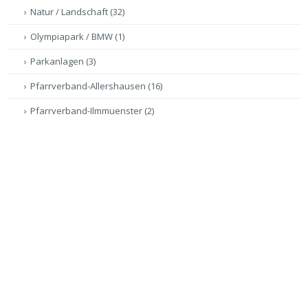
Natur / Landschaft
(32)
Olympiapark / BMW
(1)
Parkanlagen
(3)
Pfarrverband-Allershausen
(16)
Pfarrverband-Ilmmuenster
(2)
Regierungsgebäude
(4)
Sakralbau
(44)
Showroom / Auto
(15)
Sonderfahrzeuge
(2)
Technik / Wissenschaft
(5)
Tempel
(2)
Virtuelle Führungen
(47)