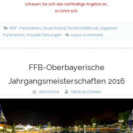
schauen Sie sich das reichhaltige Angebot an,
es lohnt sich.
360º - Panoramen
,
Deutschland
,
Fürstenfeldbruck
,
Gigapixel-
Panoramen
,
Virtuelle Führungen
Leave a comment
FFB-Oberbayerische
Jahrgangsmeisterschaften 2016
09/07/2016
TIBOR HLOZANEK