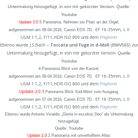
Untermalung hinzugefügt, in von mir gekürzter Version.
Quelle:
Youtube
Update 3.0
5.Panorama: Nehmen sie Platz an der Orgel,
EF 16-35mm, L II
aufgenommen am 09.04.2016, Canon EOS 7D,
USM 1:1,2, F/11,HDR ISO 800 und dem
Pixplorer
Ebenso wurde J.S.Bach –
Toccata und Fuge in d-Moll
zur
(BWV
565)
Untermalung hinzugefügt, in von mir gekürzter Version.
Quelle:
Youtube
4.Panorama Blick von der Kanzel,
EF 16-35mm, L II
aufgenommen am 09.04.2016, Canon EOS 7D,
USM 1:1,2, F/11,HDR ISO 800 und dem
Pixplorer
Update 2.0
3.Panorama Blick Süd-West zum Ausgang,
EF 16-35mm, L II
aufgenommen am 07.04.2016, Canon EOS 7D,
USM 1:1,2, F/11,HDR ISO 800 und dem
Pixplorer
Ebenso wurde Antonio Vivaldis „Gloria in excelsis Deo“ als Untermalung
hinzugefügt.
Quelle: Youtube
Update 1.0
2.Panorama mit unverhülltem Altar,