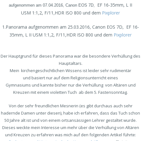
EF 16-35mm, L II
aufgenommen am 07.04.2016, Canon EOS 7D,
USM 1:1,2, F/11,HDR ISO 800 und dem
Pixplorer
1.Panorama aufgenommen am 25.03.2016, Canon EOS 7D,
EF 16-
35mm, L II USM 1:1,2, F/11,HDR ISO 800 und dem
Pixplorer
Der Hauptgrund für dieses Panorama war die besondere Verhüllung des
Hauptaltars.
Mein kirchengeschichtlichen Wissens ist leider sehr rudimentär
und basiert nur auf dem Religionsunterricht eines
Gymnasiums und kannte bisher nur die Verhüllung von Altären und
Kreuzen mit einem violetten Tuch ab dem 5. Fastensonntag.
Von der sehr freundlichen Mesnerin (es gibt durchaus auch sehr
hadernde Damen unter diesen), habe ich erfahren, dass das Tuch schon
50 Jahre alt ist und von einem ortsansässigen Lehrer gestaltet wurde.
Dieses weckte mein Interesse um mehr über die Verhüllung von Altären
und Kreuzen zu erfahren was mich auf den folgenden Artikel führte: