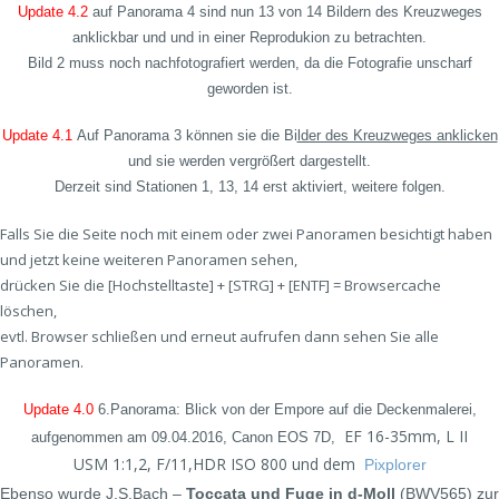
Update 4.2
auf Panorama 4 sind nun 13 von 14 Bildern des Kreuzweges
anklickbar und und in einer Reprodukion zu betrachten.
Bild 2 muss noch nachfotografiert werden, da die Fotografie unscharf
geworden ist.
Update 4.1
Auf Panorama 3 können sie die Bi
lder des Kreuzweges anklicken
und sie werden vergrößert dargestellt.
Derzeit sind Stationen 1, 13, 14 erst aktiviert, weitere folgen.
Falls Sie die Seite noch mit einem oder zwei Panoramen besichtigt haben
und jetzt keine weiteren Panoramen sehen,
drücken Sie die [Hochstelltaste] + [STRG] + [ENTF] = Browsercache
löschen,
evtl. Browser schließen und erneut aufrufen dann sehen Sie alle
Panoramen.
Update 4.0
6.Panorama: Blick von der Empore auf die Deckenmalerei,
EF 16-35mm, L II
aufgenommen am 09.04.2016, Canon EOS 7D,
USM 1:1,2, F/11,HDR ISO 800 und dem
Pixplorer
Ebenso wurde J.S.Bach –
Toccata und Fuge in d-Moll
(BWV
565) zur