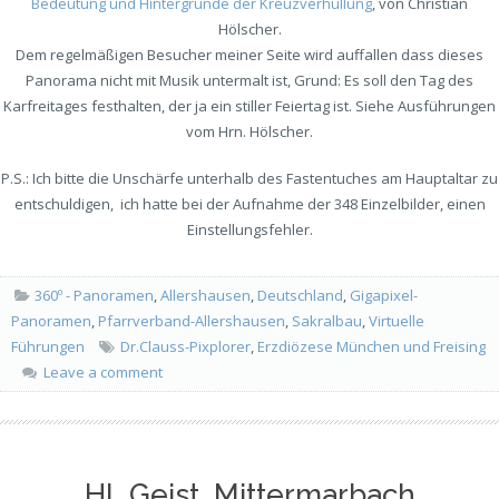
Bedeutung und Hintergründe der Kreuzverhüllung
, von Christian
Hölscher.
Dem regelmäßigen Besucher meiner Seite wird auffallen dass dieses
Panorama nicht mit Musik untermalt ist, Grund: Es soll den Tag des
Karfreitages festhalten, der ja ein stiller Feiertag ist. Siehe Ausführungen
vom Hrn. Hölscher.
P.S.: Ich bitte die Unschärfe unterhalb des Fastentuches am Hauptaltar zu
entschuldigen, ich hatte bei der Aufnahme der 348 Einzelbilder, einen
Einstellungsfehler.
360º - Panoramen
,
Allershausen
,
Deutschland
,
Gigapixel-
Panoramen
,
Pfarrverband-Allershausen
,
Sakralbau
,
Virtuelle
Führungen
Dr.Clauss-Pixplorer
,
Erzdiözese München und Freising
Leave a comment
Hl. Geist, Mittermarbach