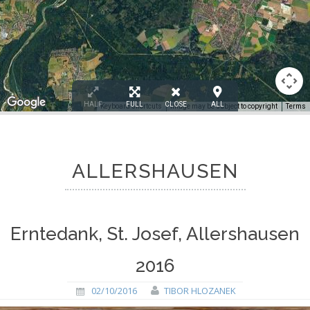
HALF
FULL
CLOSE
ALL
Keyboard shortcuts
Image may be subject to copyright
Terms
ALLERSHAUSEN
Erntedank, St. Josef, Allershausen
2016
02/10/2016
TIBOR HLOZANEK