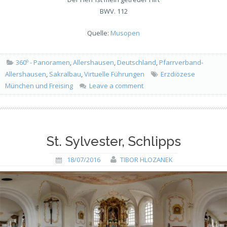
BWV. 112
Quelle:
Musopen
360º - Panoramen
,
Allershausen
,
Deutschland
,
Pfarrverband-
Allershausen
,
Sakralbau
,
Virtuelle Führungen
Erzdiözese
München und Freising
Leave a comment
St. Sylvester, Schlipps
18/07/2016
TIBOR HLOZANEK