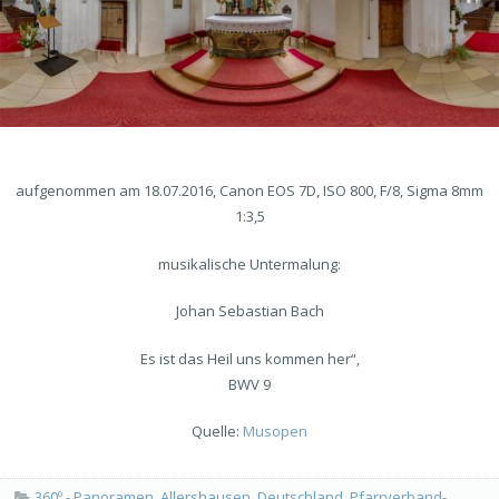
aufgenommen am 18.07.2016, Canon EOS 7D, ISO 800, F/8, Sigma 8mm
1:3,5
musikalische Untermalung:
Johan Sebastian Bach
Es ist das Heil uns kommen her“,
BWV 9
Quelle:
Musopen
360º - Panoramen
,
Allershausen
,
Deutschland
,
Pfarrverband-