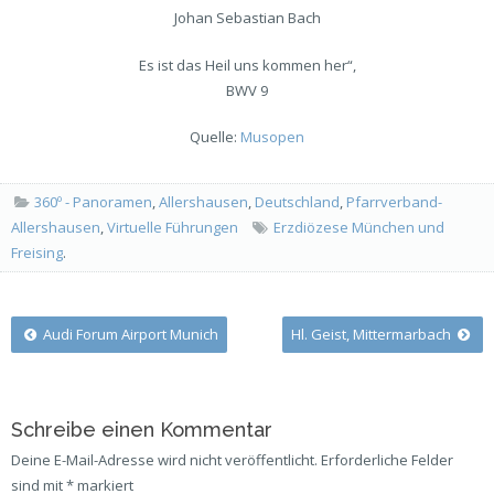
Johan Sebastian Bach
Es ist das Heil uns kommen her“,
BWV 9
Quelle:
Musopen
360º - Panoramen
,
Allershausen
,
Deutschland
,
Pfarrverband-
Allershausen
,
Virtuelle Führungen
Erzdiözese München und
Freising
.
Post
Audi Forum Airport Munich
Hl. Geist, Mittermarbach
navigation
Schreibe einen Kommentar
Deine E-Mail-Adresse wird nicht veröffentlicht.
Erforderliche Felder
sind mit
*
markiert