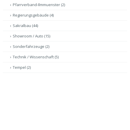
Pfarrverband-Ilmmuenster
(2)
Regierungsgebäude
(4)
Sakralbau
(44)
Showroom / Auto
(15)
Sonderfahrzeuge
(2)
Technik / Wissenschaft
(5)
Tempel
(2)
Virtuelle Führungen
(47)
Volksfest
(5)
Gigapixel-Panoramen
(35)
Videoproduktion / Drohnenproduktion
(2)
VERSCHLAGWORTUNG: