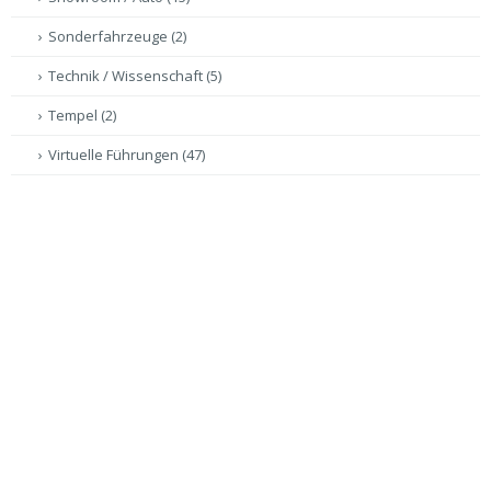
Sonderfahrzeuge
(2)
Technik / Wissenschaft
(5)
Tempel
(2)
Virtuelle Führungen
(47)
Volksfest
(5)
Gigapixel-Panoramen
(35)
Videoproduktion / Drohnenproduktion
(2)
VERSCHLAGWORTUNG:
Bildungseinrichtungen
Diözese Eichstätt
Dr.Clauss-Pixplorer
Erzdiözese München und Freising
Eventfotografie
Frey & unbeugsam