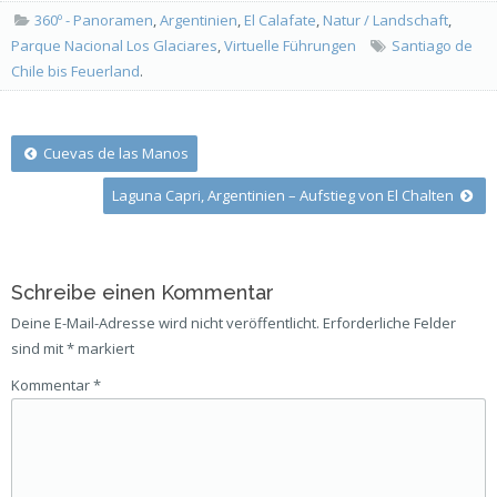
360º - Panoramen
,
Argentinien
,
El Calafate
,
Natur / Landschaft
,
Parque Nacional Los Glaciares
,
Virtuelle Führungen
Santiago de
Chile bis Feuerland
.
Post
Cuevas de las Manos
Laguna Capri, Argentinien – Aufstieg von El Chalten
navigation
Schreibe einen Kommentar
Deine E-Mail-Adresse wird nicht veröffentlicht.
Erforderliche Felder
sind mit
*
markiert
Kommentar
*