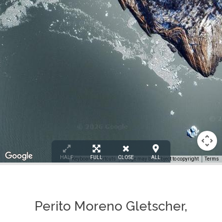
HALF
FULL
CLOSE
ALL
Keyboard shortcuts
Image may be subject to copyright
Terms
Perito Moreno Gletscher,