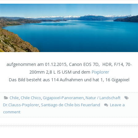
aufgenommen am 01.12.2015, Canon EOS 7D, HDR, F/14, 70-
200mm 2,8 L IS USM und dem
Pixplorer
Das Bild besteht aus 114 Aufnahmen und hat 1, 16 Gigapixel
Chile
,
Chile Chico
,
Gigapixel-Panoramen
,
Natur / Landschaft
Dr.Clauss-Pixplorer
,
Santiago de Chile bis Feuerland
Leave a
comment