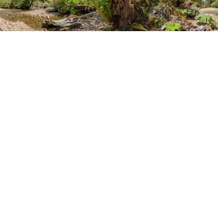
360º - Panoramen
,
Chaiten
,
Chile
,
Natur / Landschaft
Santiago
de Chile bis Feuerland
Leave a comment
Plaza Chaiten
28/11/2015
TIBOR HLOZANEK