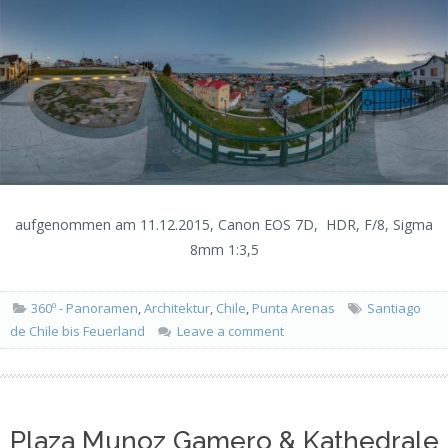
aufgenommen am 11.12.2015, Canon EOS 7D, HDR, F/8, Sigma
8mm 1:3,5
360º - Panoramen
,
Architektur
,
Chile
,
Punta Arenas
Santiago
de Chile bis Feuerland
Leave a comment
Plaza Munoz Gamero & Kathedrale