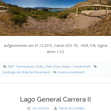
aufgenommen am 01.12.2015, Canon EOS 7D, HDR, F/8, Sigma
8mm 1:3,5
360º - Panoramen
,
Chile
,
Chile Chico
,
Natur / Landschaft
Santiago de Chile bis Feuerland
Leave a comment
Lago General Carrera II
01/12/2015
TIBOR HLOZANEK