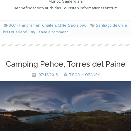
Munoz Gamero an.
Hier befindet sich auch das Touristen Informationszentrum.
360º - Panoramen
,
Chaiten
,
Chile
,
Sakralbau
Santiago de Chile
bis Feuerland
Leave a comment
Camping Pehoe, Torres del Paine
07/12/2015
TIBOR HLOZANEK