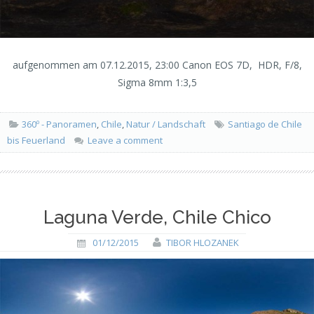
aufgenommen am 07.12.2015, 23:00 Canon EOS 7D, HDR, F/8,
Sigma 8mm 1:3,5
360º - Panoramen
,
Chile
,
Natur / Landschaft
Santiago de Chile
bis Feuerland
Leave a comment
Laguna Verde, Chile Chico
01/12/2015
TIBOR HLOZANEK