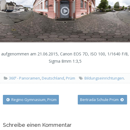
aufgenommen am 21.06.2015, Canon EOS 7D, ISO 100, 1/1640 F/8,
Sigma 8mm 1:3,5
360º - Panoramen
,
Deutschland
,
Prüm
Bildungseinrichtungen
.
Post
Regino Gymnasium, Prüm
Bertrada Schule Prüm
navigation
Schreibe einen Kommentar