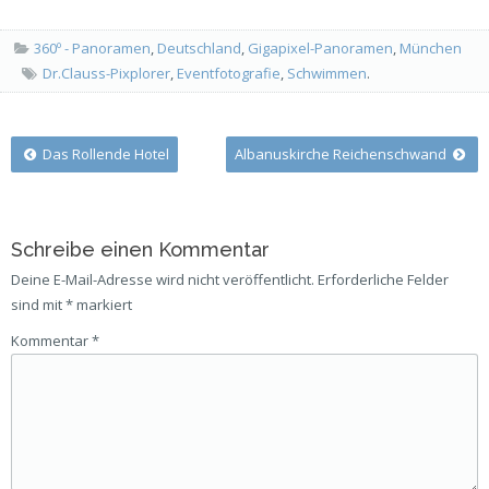
360º - Panoramen
,
Deutschland
,
Gigapixel-Panoramen
,
München
Dr.Clauss-Pixplorer
,
Eventfotografie
,
Schwimmen
.
Post
Das Rollende Hotel
Albanuskirche Reichenschwand
navigation
Schreibe einen Kommentar
Deine E-Mail-Adresse wird nicht veröffentlicht.
Erforderliche Felder
sind mit
*
markiert
Kommentar
*