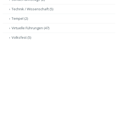
Technik / Wissenschaft
(5)
Tempel
(2)
Virtuelle Führungen
(47)
Volksfest
(5)
Gigapixel-Panoramen
(35)
Videoproduktion / Drohnenproduktion
(2)
VERSCHLAGWORTUNG:
Bildungseinrichtungen
Diözese Eichstätt
Dr.Clauss-Pixplorer
Erzdiözese München und Freising
Eventfotografie
Frey & unbeugsam
Lost Places / Ruinenland
Maxlrainer-Tafelrunde