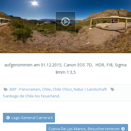
aufgenommen am 01.12.2015, Canon EOS 7D, HDR, F/8, Sigma
8mm 1:3,5
360º - Panoramen
,
Chile
,
Chile Chico
,
Natur / Landschaft
Santiago de Chile bis Feuerland
.
Post
Lago General Carrera II
Cueva De Las Manos, Besucherzentrum