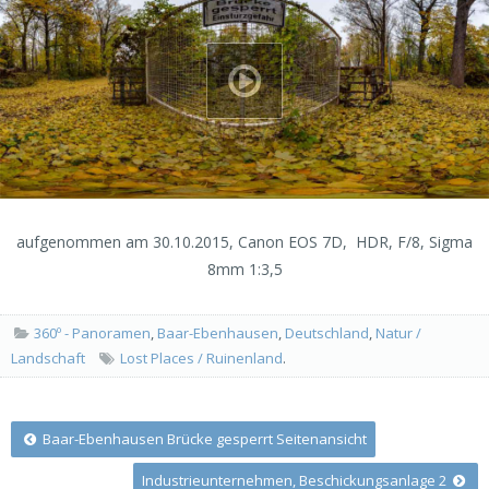
aufgenommen am 30.10.2015, Canon EOS 7D, HDR, F/8, Sigma
8mm 1:3,5
360º - Panoramen
,
Baar-Ebenhausen
,
Deutschland
,
Natur /
Landschaft
Lost Places / Ruinenland
.
Post
Baar-Ebenhausen Brücke gesperrt Seitenansicht
Industrieunternehmen, Beschickungsanlage 2