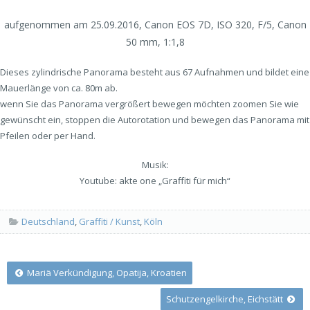
aufgenommen am 25.09.2016, Canon EOS 7D, ISO 320, F/5, Canon
50 mm, 1:1,8
Dieses zylindrische Panorama besteht aus 67 Aufnahmen und bildet eine
Mauerlänge von ca. 80m ab.
wenn Sie das Panorama vergrößert bewegen möchten zoomen Sie wie
gewünscht ein, stoppen die Autorotation und bewegen das Panorama mit
Pfeilen oder per Hand.
Musik:
Youtube: akte one „Graffiti für mich“
Deutschland
,
Graffiti / Kunst
,
Köln
Post
Mariä Verkündigung, Opatija, Kroatien
Schutzengelkirche, Eichstätt
navigation