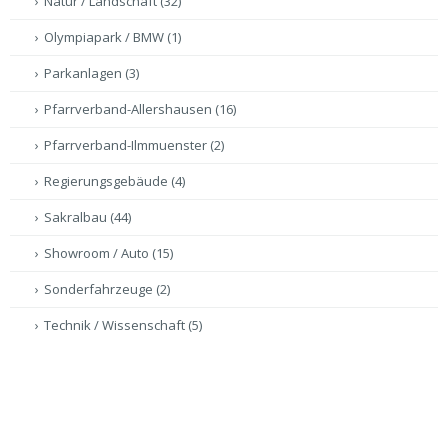
Natur / Landschaft
(32)
Olympiapark / BMW
(1)
Parkanlagen
(3)
Pfarrverband-Allershausen
(16)
Pfarrverband-Ilmmuenster
(2)
Regierungsgebäude
(4)
Sakralbau
(44)
Showroom / Auto
(15)
Sonderfahrzeuge
(2)
Technik / Wissenschaft
(5)
Tempel
(2)
Virtuelle Führungen
(47)
Volksfest
(5)