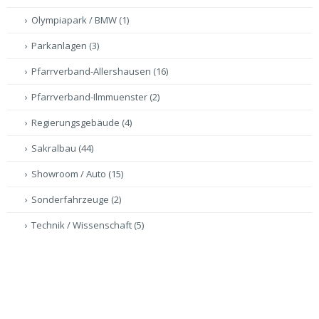
Olympiapark / BMW
(1)
Parkanlagen
(3)
Pfarrverband-Allershausen
(16)
Pfarrverband-Ilmmuenster
(2)
Regierungsgebäude
(4)
Sakralbau
(44)
Showroom / Auto
(15)
Sonderfahrzeuge
(2)
Technik / Wissenschaft
(5)
Tempel
(2)
Virtuelle Führungen
(47)
Volksfest
(5)