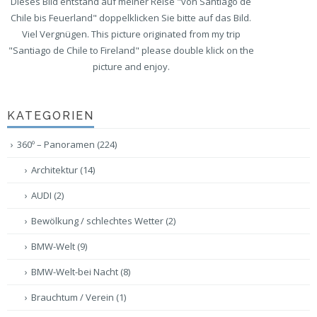
Dieses Bild entstand auf meiner Reise "von Santiago de
Chile bis Feuerland" doppelklicken Sie bitte auf das Bild.
Viel Vergnügen. This picture originated from my trip
"Santiago de Chile to Fireland" please double klick on the
picture and enjoy.
KATEGORIEN
360º – Panoramen
(224)
Architektur
(14)
AUDI
(2)
Bewölkung / schlechtes Wetter
(2)
BMW-Welt
(9)
BMW-Welt-bei Nacht
(8)
Brauchtum / Verein
(1)