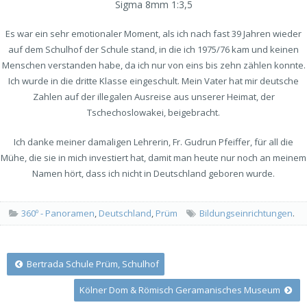
Sigma 8mm 1:3,5
Es war ein sehr emotionaler Moment, als ich nach fast 39 Jahren wieder
auf dem Schulhof der Schule stand, in die ich 1975/76 kam und keinen
Menschen verstanden habe, da ich nur von eins bis zehn zählen konnte.
Ich wurde in die dritte Klasse eingeschult. Mein Vater hat mir deutsche
Zahlen auf der illegalen Ausreise aus unserer Heimat, der
Tschechoslowakei, beigebracht.
Ich danke meiner damaligen Lehrerin, Fr. Gudrun Pfeiffer, für all die
Mühe, die sie in mich investiert hat, damit man heute nur noch an meinem
Namen hört, dass ich nicht in Deutschland geboren wurde.
360º - Panoramen
,
Deutschland
,
Prüm
Bildungseinrichtungen
.
Post
Bertrada Schule Prüm, Schulhof
Kölner Dom & Römisch Geramanisches Museum
navigation