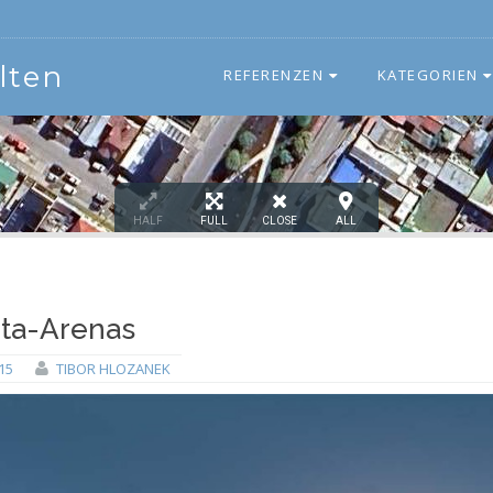
lten
REFERENZEN
KATEGORIEN
HALF
FULL
CLOSE
ALL
ta-Arenas
15
TIBOR HLOZANEK