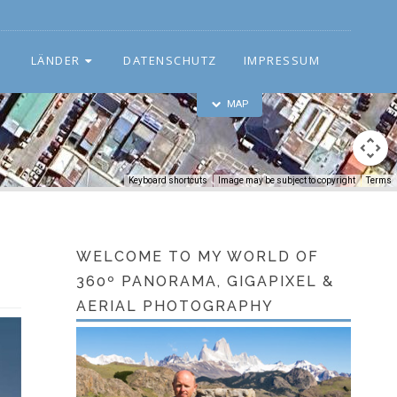
LÄNDER
DATENSCHUTZ
IMPRESSUM
MAP
Keyboard shortcuts
Image may be subject to copyright
Terms
WELCOME TO MY WORLD OF
360º PANORAMA, GIGAPIXEL &
AERIAL PHOTOGRAPHY