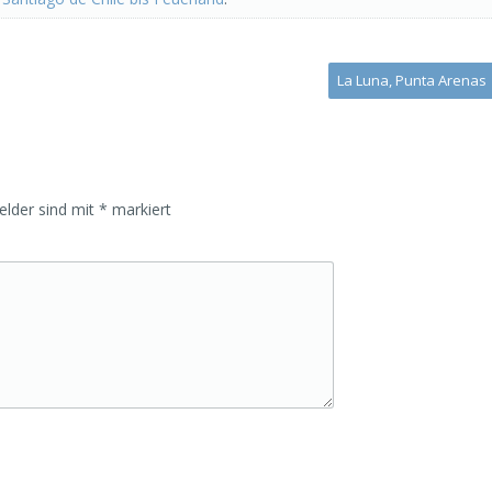
La Luna, Punta Arenas
Felder sind mit
*
markiert