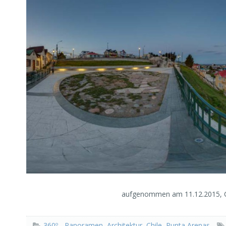
aufgenommen am 11.12.2015, 
360º - Panoramen
,
Architektur
,
Chile
,
Punta Arenas