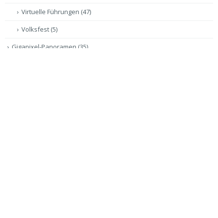
Virtuelle Führungen
(47)
Volksfest
(5)
Gigapixel-Panoramen
(35)
Videoproduktion / Drohnenproduktion
(2)
VERSCHLAGWORTUNG:
Bildungseinrichtungen
Diözese Eichstätt
Dr.Clauss-Pixplorer
Erzdiözese München und Freising
Eventfotografie
Frey & unbeugsam
Lost Places / Ruinenland
Maxlrainer-Tafelrunde
Motorrad
Nobiles-Columnae-Rubrae
Olafur Eliasson
Santiago de Chile bis Feuerland
Schwimmen
Sir Galahad & Gefolgschaft
von Chennai bis Mumbai per Bus