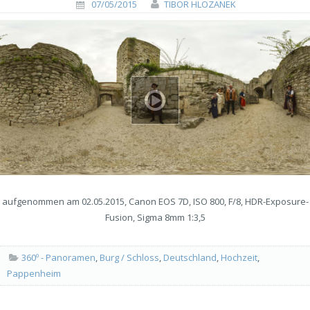
07/05/2015
TIBOR HLOZANEK
aufgenommen am 02.05.2015, Canon EOS 7D, ISO 800, F/8, HDR-Exposure-
Fusion, Sigma 8mm 1:3,5
360º - Panoramen
,
Burg / Schloss
,
Deutschland
,
Hochzeit
,
Pappenheim