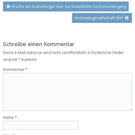
Post
Brücke am Kranzberger See, bei bewölktem Sonnenuntergang
Hochzeitsgesellschaft 360º
navigation
Schreibe einen Kommentar
Deine E-Mail-Adresse wird nicht veröffentlicht.
Erforderliche Felder
sind mit
*
markiert
Kommentar
*
Name
*