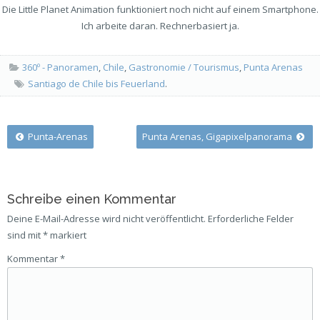
Die Little Planet Animation funktioniert noch nicht auf einem Smartphone.
Ich arbeite daran. Rechnerbasiert ja.
360º - Panoramen
,
Chile
,
Gastronomie / Tourismus
,
Punta Arenas
Santiago de Chile bis Feuerland
.
Post
Punta-Arenas
Punta Arenas, Gigapixelpanorama
navigation
Schreibe einen Kommentar
Deine E-Mail-Adresse wird nicht veröffentlicht.
Erforderliche Felder
sind mit
*
markiert
Kommentar
*