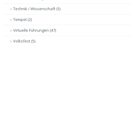
Technik / Wissenschaft
(5)
Tempel
(2)
Virtuelle Führungen
(47)
Volksfest
(5)
Gigapixel-Panoramen
(35)
Videoproduktion / Drohnenproduktion
(2)
VERSCHLAGWORTUNG:
Bildungseinrichtungen
Diözese Eichstätt
Dr.Clauss-Pixplorer
Erzdiözese München und Freising
Eventfotografie
Frey & unbeugsam
Lost Places / Ruinenland
Maxlrainer-Tafelrunde