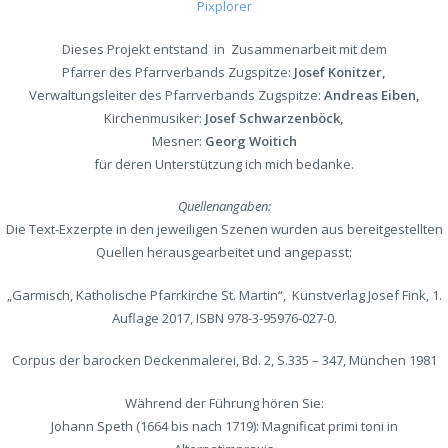
Pixplorer
Dieses Projekt entstand in Zusammenarbeit mit dem
Pfarrer des Pfarrverbands Zugspitze:
Josef Konitzer,
Verwaltungsleiter des Pfarrverbands Zugspitze:
Andreas Eiben,
Kirchenmusiker:
Josef Schwarzenböck,
Mesner:
Georg Woitich
für deren Unterstützung ich mich bedanke.
Quellenangaben:
Die Text-Exzerpte in den jeweiligen Szenen wurden aus bereitgestellten
Quellen herausgearbeitet und angepasst:
„Garmisch, Katholische Pfarrkirche St. Martin“, Kunstverlag Josef Fink, 1.
Auflage 2017, ISBN 978-3-95976-027-0.
Corpus der barocken Deckenmalerei, Bd. 2, S.335 – 347, München 1981
Während der Führung hören Sie:
Johann Speth (1664 bis nach 1719): Magnificat primi toni in