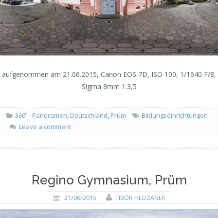
aufgenommen am 21.06.2015, Canon EOS 7D, ISO 100, 1/1640 F/8,
Sigma 8mm 1:3,5
360º - Panoramen
,
Deutschland
,
Prüm
Bildungseinrichtungen
Leave a comment
Regino Gymnasium, Prüm
21/06/2015
TIBOR HLOZANEK