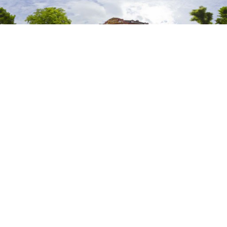
aufgenommen am 21.06.2015, Canon EOS 7D, ISO 100, 1/1640 F/8,
Sigma 8mm 1:3,5
360º - Panoramen
,
Deutschland
,
Prüm
Bildungseinrichtungen
Leave a comment