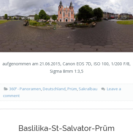
aufgenommen am 21.06.2015, Canon EOS 7D, ISO 100, 1/200 F/8,
Sigma 8mm 1:3,5
360º - Panoramen
,
Deutschland
,
Prüm
,
Sakralbau
Leave a
comment
Baslilika-St-Salvator-Prüm