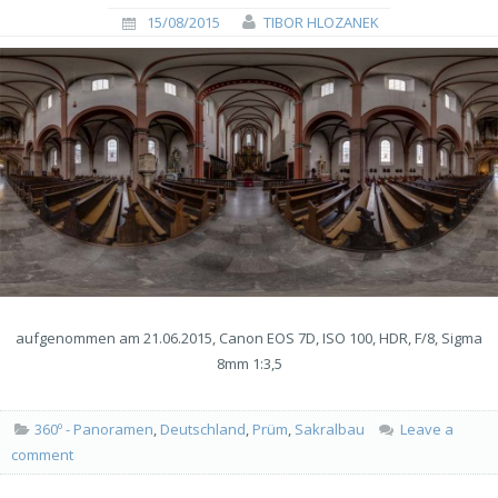
15/08/2015
TIBOR HLOZANEK
aufgenommen am 21.06.2015, Canon EOS 7D, ISO 100, HDR, F/8, Sigma
8mm 1:3,5
360º - Panoramen
,
Deutschland
,
Prüm
,
Sakralbau
Leave a
comment